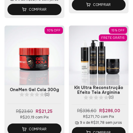
COMPRAR
COMPRAR
10
%
OFF
15
%
OFF
FRETE GRÁTIS
Kit Ultra Reconstrução
OneMen Gel Cola 300g
Efeito Teia Arginina
(0)
(0)
R$336,60
R$286,00
R$23,60
R$21,25
R$271,70
com
Pix
R$20,19
com
Pix
9
x de
R$31,78
sem juros
COMPRAR
COMPRAR