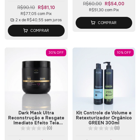
R$60,00
R$54,00
R$90,10
R$81,10
R$51,30
com
Pix
R$77,05
com
Pix
2
x de
R$40,55
sem juros
COMPRAR
COMPRAR
30
%
OFF
10
%
OFF
Dark Mask Ultra
Kit Controle de Volume e
Reconstrução e Resgate
Retexturizador Orgânico
Imediato Efeito Teia
GREEN 300ml
500g
(0)
(0)