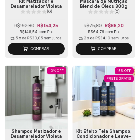
Kit Matizador e
Máscara de Nutrição
Desamarelador Violeta
Blend de Óleos 300g
(0)
(0)
R$192,80
R$154,25
R$75,80
R$68,20
R$146,54
com
Pix
R$64,79
com
Pix
5
x de
R$30,85
sem juros
2
x de
R$34,10
sem juros
COMPRAR
COMPRAR
10
%
OFF
15
%
OFF
FRETE GRÁTIS
Shampoo Matizador e
Kit Efeito Teia Shampoo,
Desamarelador Violeta
Condicionador e Leave-