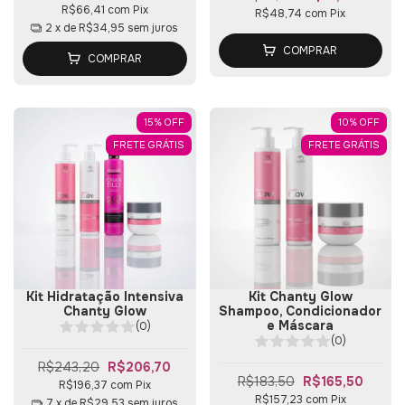
R$66,41
com
Pix
R$48,74
com
Pix
2
x de
R$34,95
sem juros
COMPRAR
COMPRAR
15
%
OFF
10
%
OFF
FRETE GRÁTIS
FRETE GRÁTIS
Kit Hidratação Intensiva
Kit Chanty Glow
Chanty Glow
Shampoo, Condicionador
e Máscara
(0)
(0)
R$243,20
R$206,70
R$183,50
R$165,50
R$196,37
com
Pix
R$157,23
com
Pix
7
x de
R$29,53
sem juros