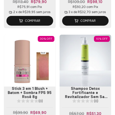
R$113,40
R$79,90
R$109,00
R$98,10
R$75,91
com
Pix
R$93,20
com
Pix
2
x de
R$39,95
sem juros
3
x de
R$32,70
sem juros
COMPRAR
COMPRAR
30
%
OFF
10
%
OFF
Stick 3 em 1 Blush +
Shampoo Detox
Batom + Sombra FPS 95
Fortificante e
Rosê 8g
Revitalizador Sem Sal
300ml
(0)
(0)
R$99,90
R$69,90
R$57,00
R$51,30