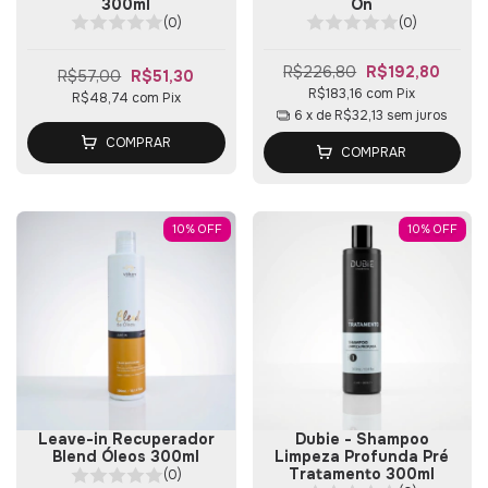
300ml
On
(0)
(0)
R$226,80
R$192,80
R$57,00
R$51,30
R$183,16
com
Pix
R$48,74
com
Pix
6
x de
R$32,13
sem juros
COMPRAR
COMPRAR
10
%
OFF
10
%
OFF
Leave-in Recuperador
Dubie - Shampoo
Blend Óleos 300ml
Limpeza Profunda Pré
Tratamento 300ml
(0)