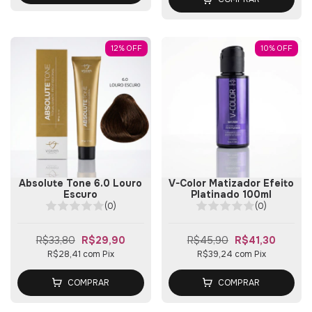
12
%
OFF
10
%
OFF
Absolute Tone 6.0 Louro
V-Color Matizador Efeito
Escuro
Platinado 100ml
(0)
(0)
R$33,80
R$29,90
R$45,90
R$41,30
R$28,41
com
Pix
R$39,24
com
Pix
COMPRAR
COMPRAR