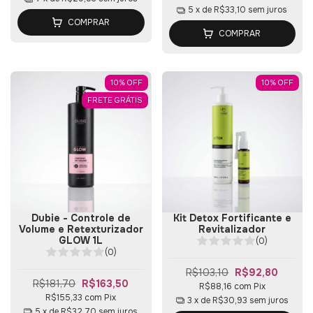
5
x de
R$33,10
sem juros
COMPRAR
COMPRAR
10
%
OFF
10
%
OFF
FRETE GRÁTIS
Dubie - Controle de
Kit Detox Fortificante e
Volume e Retexturizador
Revitalizador
GLOW 1L
(0)
(0)
R$103,10
R$92,80
R$181,70
R$163,50
R$88,16
com
Pix
R$155,33
com
Pix
3
x de
R$30,93
sem juros
5
x de
R$32,70
sem juros