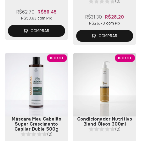
(0)
R$62,70
R$56,45
R$31,30
R$28,20
R$53,63
com
Pix
R$26,79
com
Pix
COMPRAR
COMPRAR
10
%
OFF
10
%
OFF
Máscara Meu Cabelão
Condicionador Nutritivo
Super Crescimento
Blend Óleos 300ml
Capilar Dubie 500g
(0)
(0)