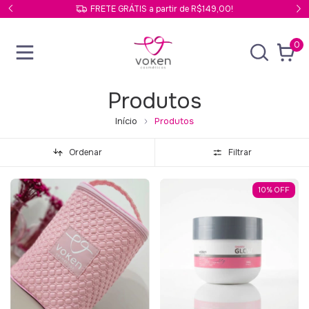
49,00!
FRETE GRÁTIS a partir de R$149,00!
0
Produtos
Início
Produtos
Ordenar
Filtrar
10
%
OFF