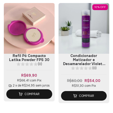
10
%
OFF
Refil Pó Compacto
Condicionador
Latika Powder FPS 30
Matizador e
Desamarelador Violeta
(0)
300ml
(0)
R$69,90
R$60,00
R$54,00
R$66,41
com
Pix
2
x de
R$34,95
sem juros
R$51,30
com
Pix
COMPRAR
COMPRAR