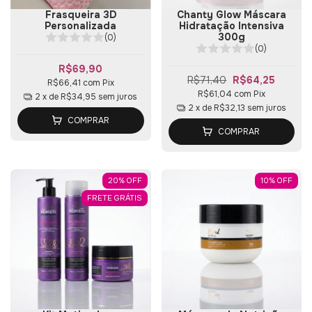
Frasqueira 3D
Chanty Glow Máscara
Personalizada
Hidratação Intensiva
300g
(0)
(0)
R$69,90
R$71,40
R$64,25
R$66,41
com
Pix
R$61,04
com
Pix
2
x de
R$34,95
sem juros
2
x de
R$32,13
sem juros
COMPRAR
COMPRAR
20
%
OFF
10
%
OFF
FRETE GRÁTIS