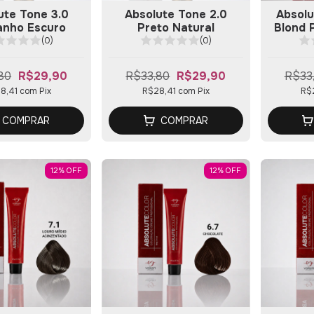
ute Tone 3.0
Absolute Tone 2.0
Absolu
anho Escuro
Preto Natural
Blond 
(0)
(0)
80
R$29,90
R$33,80
R$29,90
R$33
8,41
com
Pix
R$28,41
com
Pix
R$
COMPRAR
COMPRAR
12
%
OFF
12
%
OFF