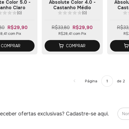
te Color 5.0 -
Absolute Color 4.0 -
Absolu
anho Claro
Castanho Médio
Cast
(0)
(0)
80
R$29,90
R$33,80
R$29,90
R$33
8,41
com
Pix
R$28,41
com
Pix
R$
COMPRAR
COMPRAR
Página
de 2
eceber ofertas exclusivas? Cadastre-se aqui.