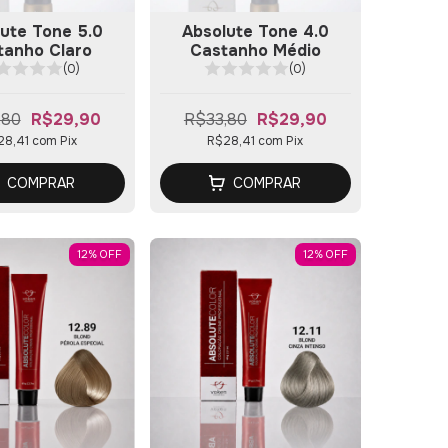
ute Tone 5.0
Absolute Tone 4.0
tanho Claro
Castanho Médio
(0)
(0)
,80
R$29,90
R$33,80
R$29,90
28,41
com
Pix
R$28,41
com
Pix
COMPRAR
COMPRAR
12
%
OFF
12
%
OFF