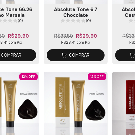
te Tone 66.26
Absolute Tone 6.7
Absol
ho Marsala
Chocolate
Cas
(0)
(0)
80
R$29,90
R$33,80
R$29,90
R$33
8,41
com
Pix
R$28,41
com
Pix
R$
COMPRAR
COMPRAR
12
%
OFF
12
%
OFF