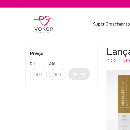
Super Cresciment
Lanç
Preço
Início
Lan
De
Até
Aplicar