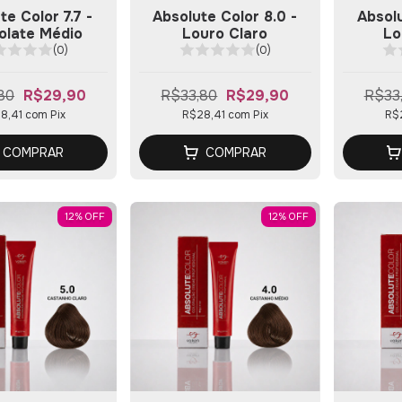
te Color 7.7 -
Absolute Color 8.0 -
Absolu
olate Médio
Louro Claro
Lo
(0)
(0)
80
R$29,90
R$33,80
R$29,90
R$33
8,41
com
Pix
R$28,41
com
Pix
R$
COMPRAR
COMPRAR
12
%
OFF
12
%
OFF