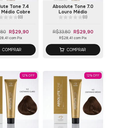
ute Tone 7.4
Absolute Tone 7.0
 Médio Cobre
Louro Médio
(0)
(0)
,80
R$29,90
R$33,80
R$29,90
28,41
com
Pix
R$28,41
com
Pix
COMPRAR
COMPRAR
12
%
OFF
12
%
OFF