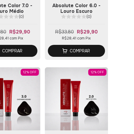
te Color 7.0 -
Absolute Color 6.0 -
uro Médio
Louro Escuro
(0)
(0)
,80
R$29,90
R$33,80
R$29,90
28,41
com
Pix
R$28,41
com
Pix
COMPRAR
COMPRAR
12
%
OFF
12
%
OFF