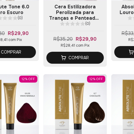
ute Tone 6.0
Cera Estilizadora
Absol
ro Escuro
Perolizada para
Louro
Tranças e Penteados
(0)
150g
(0)
80
R$29,90
R$33
R$35,20
R$29,90
8,41
com
Pix
R$
R$28,41
com
Pix
COMPRAR
COMPRAR
12
%
OFF
12
%
OFF