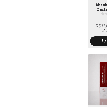
Absol
Cast
R$33,
R$2