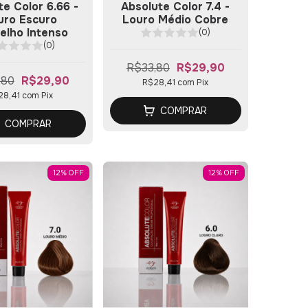
te Color 6.66 -
Absolute Color 7.4 -
uro Escuro
Louro Médio Cobre
elho Intenso
(0)
(0)
R$33,80
R$29,90
,80
R$29,90
R$28,41
com
Pix
28,41
com
Pix
COMPRAR
COMPRAR
12
%
OFF
12
%
OFF