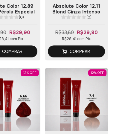
te Color 12.89
Absolute Color 12.11
Pérola Especial
Blond Cinza Intenso
(0)
(0)
,80
R$29,90
R$33,80
R$29,90
28,41
com
Pix
R$28,41
com
Pix
COMPRAR
COMPRAR
12
%
OFF
12
%
OFF