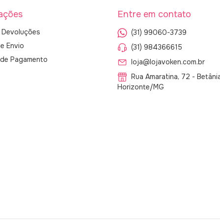
ações
Entre em contato
 Devoluções
(31) 99060-3739
de Envio
(31) 984366615
s de Pagamento
loja@lojavoken.com.br
Rua Amaratina, 72 - Betâni
Horizonte/MG