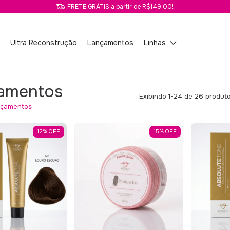
FRETE GRÁTIS a partir de R$149,00!
o
Ultra Reconstrução
Lançamentos
Linhas
amentos
Exibindo 1-24 de 26 produt
çamentos
12
%
OFF
15
%
OFF