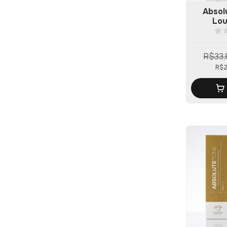
Absol
Lou
R$33,
R$2