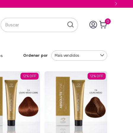
0
Ordenar por
os
12
%
OFF
12
%
OFF