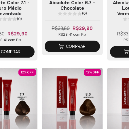
te Color 7.1 -
Absolute Color 6.7 -
Absolu
uro Médio
Chocolate
Lo
inzentado
Verm
(0)
(0)
R$33,80
R$29,90
80
R$29,90
R$33
R$28,41
com
Pix
8,41
com
Pix
R$
COMPRAR
COMPRAR
12
%
OFF
12
%
OFF