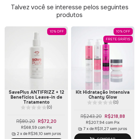
Talvez você se interesse pelos seguintes
produtos
10
%
OFF
10
%
OFF
FRETE GRÁTIS
SavePlus ANTIFRIZZ + 12
Kit Hidratação Intensiva
Benefícios Leave-in de
Chanty Glow
Tratamento
(0)
(0)
R$243,20
R$218,88
R$80,20
R$72,20
R$207,94
com
Pix
R$68,59
com
Pix
7
x de
R$31,27
sem juros
2
x de
R$36,10
sem juros