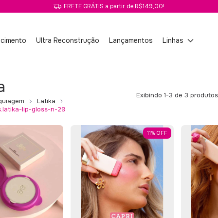
FRETE GRÁTIS a partir de R$149,00!
scimento
Ultra Reconstrução
Lançamentos
Linhas
a
Exibindo 1-3 de 3 produtos
quiagem
Latika
latika-lip-gloss-n-29
11
%
OFF