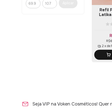
Aplicar
Refil
Latik
R
R$6
2
x de
Seja VIP na Voken Cosméticos! Quer r