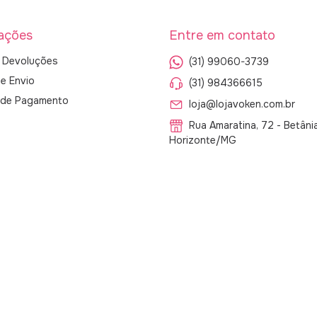
ações
Entre em contato
 Devoluções
(31) 99060-3739
de Envio
(31) 984366615
s de Pagamento
loja@lojavoken.com.br
Rua Amaratina, 72 - Betâni
Horizonte/MG