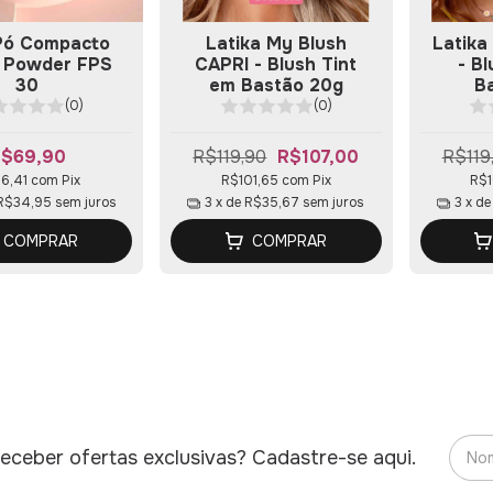
 Pó Compacto
Latika My Blush
Latika
a Powder FPS
CAPRI - Blush Tint
- B
30
em Bastão 20g
B
(0)
(0)
$69,90
R$119,90
R$107,00
R$119
6,41
com
Pix
R$101,65
com
Pix
R$1
R$34,95
sem juros
3
x de
R$35,67
sem juros
3
x d
COMPRAR
COMPRAR
eceber ofertas exclusivas? Cadastre-se aqui.