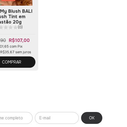
 My Blush BALI
lush Tint em
astão 20g
(0)
,90
R$107,00
01,65
com
Pix
e
R$35,67
sem juros
COMPRAR