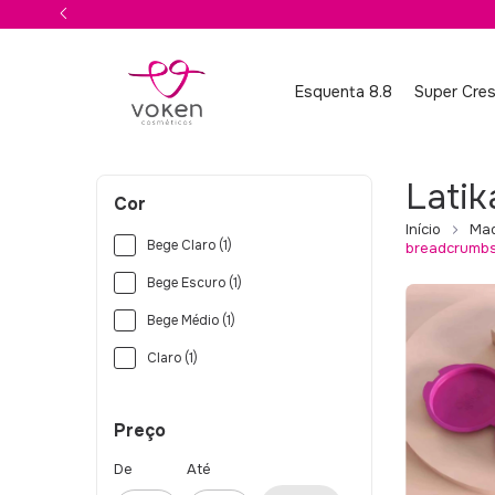
Esquenta 8.8
Super Cre
Latik
Cor
Início
Ma
Bege Claro (1)
breadcrumbs.
Bege Escuro (1)
Bege Médio (1)
Claro (1)
Preço
De
Até