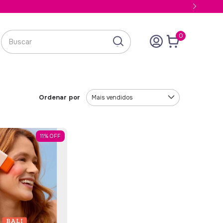
0
Ordenar por
11
%
OFF