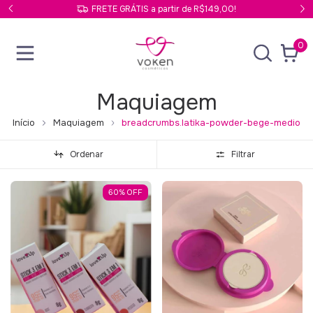
FRETE GRÁTIS a partir de R$149,00!
0
Maquiagem
Início
Maquiagem
breadcrumbs.latika-powder-bege-medio
Ordenar
Filtrar
60
%
OFF