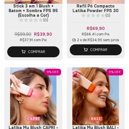
Stick 3 em 1 Blush +
Refil Pó Compacto
Batom + Sombra FPS 95
Latika Powder FPS 30
(Escolha a Cor)
(0)
(0)
R$69,90
R$99,90
R$39,90
R$66,41
com
Pix
2
x de
R$34,95
sem juros
R$37,91
com
Pix
COMPRAR
COMPRAR
11
%
OFF
11
%
OFF
Latika My Blush CAPRI -
Latika My Blush BALI -