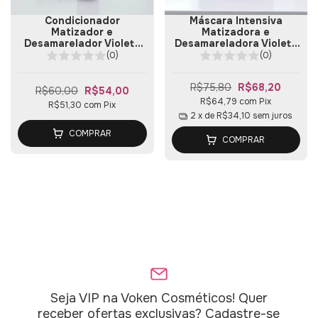
Condicionador
Máscara Intensiva
Matizador e
Matizadora e
Desamarelador Violeta
Desamareladora Violeta
300ml
300g
(0)
(0)
R$75,80
R$68,20
R$60,00
R$54,00
R$64,79
com
Pix
R$51,30
com
Pix
2
x de
R$34,10
sem juros
COMPRAR
COMPRAR
Seja VIP na Voken Cosméticos! Quer
receber ofertas exclusivas? Cadastre-se