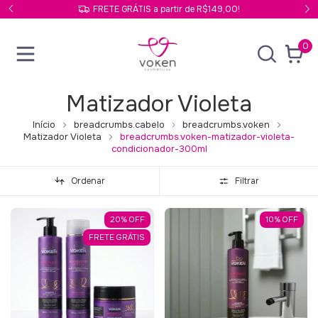
FRETE GRÁTIS a partir de R$149,00!
0
Matizador Violeta
Início
breadcrumbs.cabelo
breadcrumbs.voken
Matizador Violeta
breadcrumbs.voken-matizador-violeta-
condicionador-300ml
Ordenar
Filtrar
20
%
OFF
10
%
OFF
FRETE GRÁTIS