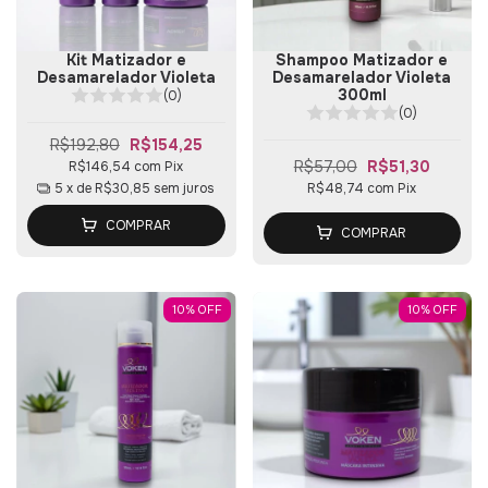
Kit Matizador e
Shampoo Matizador e
Desamarelador Violeta
Desamarelador Violeta
300ml
(0)
(0)
R$192,80
R$154,25
R$57,00
R$51,30
R$146,54
com
Pix
5
x de
R$30,85
sem juros
R$48,74
com
Pix
COMPRAR
COMPRAR
10
%
OFF
10
%
OFF