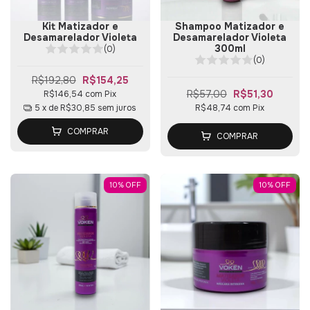
Kit Matizador e
Shampoo Matizador e
Desamarelador Violeta
Desamarelador Violeta
300ml
(0)
(0)
R$192,80
R$154,25
R$57,00
R$51,30
R$146,54
com
Pix
5
x de
R$30,85
sem juros
R$48,74
com
Pix
COMPRAR
COMPRAR
10
%
OFF
10
%
OFF