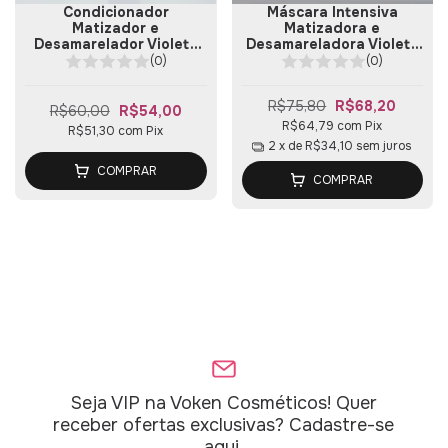
Condicionador
Máscara Intensiva
Matizador e
Matizadora e
Desamarelador Violeta
Desamareladora Violeta
300ml
300g
(0)
(0)
R$75,80
R$68,20
R$60,00
R$54,00
R$64,79
com
Pix
R$51,30
com
Pix
2
x de
R$34,10
sem juros
COMPRAR
COMPRAR
Seja VIP na Voken Cosméticos! Quer
receber ofertas exclusivas? Cadastre-se
aqui.