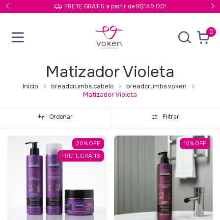
FRETE GRÁTIS a partir de R$149,00!
0
Matizador Violeta
Início
breadcrumbs.cabelo
breadcrumbs.voken
Matizador Violeta
Ordenar
Filtrar
20
%
OFF
10
%
OFF
FRETE GRÁTIS