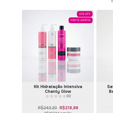
T
10
%
OFF
FRETE GRÁTIS
Kit Hidratação Intensiva
Sa
Chanty Glow
B
(0)
R$243,20
R$218,88