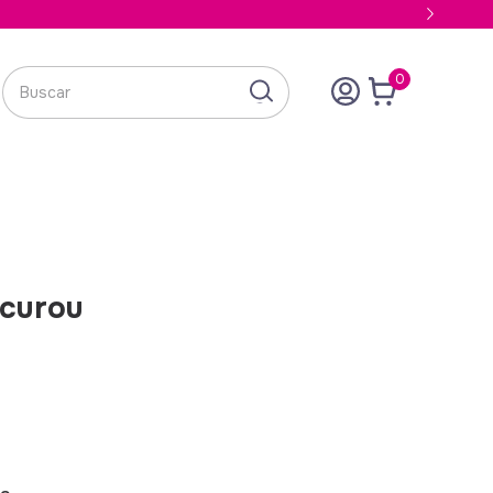
0
ocurou