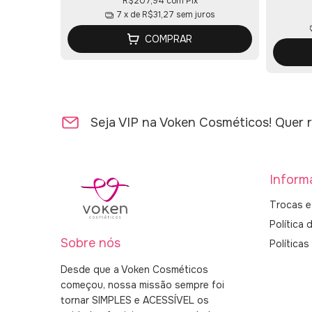
R$207,94
com
Pix
7
x de
R$31,27
sem juros
COMPRAR
Seja VIP na Voken Cosméticos! Quer r
Inform
Trocas e
Política 
Sobre nós
Política
Desde que a Voken Cosméticos
começou, nossa missão sempre foi
tornar SIMPLES e ACESSÍVEL os