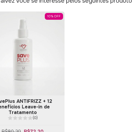
alvez você se interesse pelos seguintes produt
10
%
OFF
vePlus ANTIFRIZZ + 12
enefícios Leave-in de
Tratamento
(0)
R$80,20
R$72,20