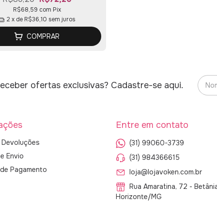
R$68,59
com
Pix
2
x de
R$36,10
sem juros
COMPRAR
eceber ofertas exclusivas? Cadastre-se aqui.
ações
Entre em contato
 Devoluções
(31) 99060-3739
de Envio
(31) 984366615
s de Pagamento
loja@lojavoken.com.br
Rua Amaratina, 72 - Betâni
Horizonte/MG